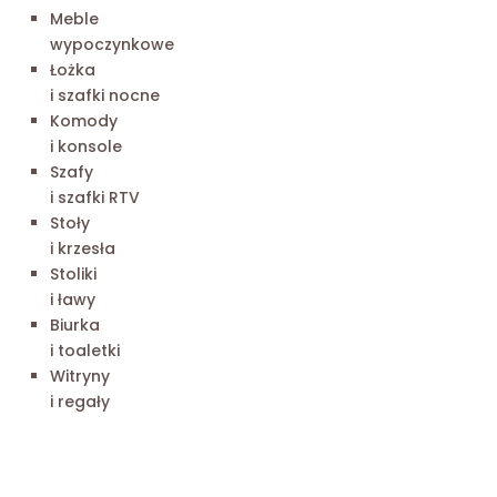
Meble
wypoczynkowe
Łożka
i szafki nocne
Komody
i konsole
Szafy
i szafki RTV
Stoły
i krzesła
Stoliki
i ławy
Biurka
i toaletki
Witryny
i regały