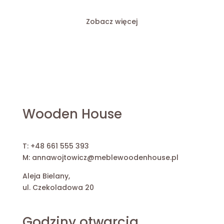
Zobacz więcej
Wooden House
T:
+48 661 555 393
M:
annawojtowicz@meblewoodenhouse.pl
Aleja Bielany,
ul. Czekoladowa 20
Godziny otwarcia