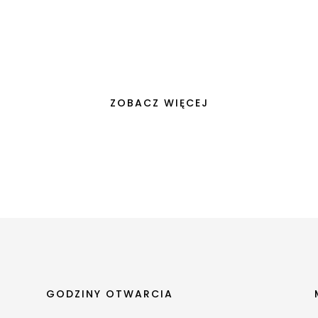
osobisty styl stają się wyznacznikami wartości, nasze domy przeksz
ZOBACZ WIĘCEJ
GODZINY OTWARCIA