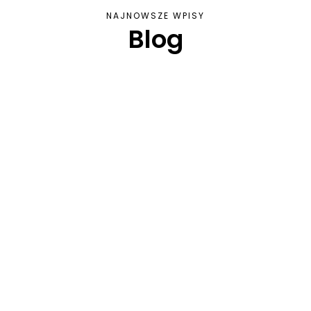
NAJNOWSZE WPISY
Blog
ki użytkowej, ma długą i bogatą historię, która sięga tysięcy la
iecie, kontakt z naturą staje się rzadkością, a tęsknota za nią