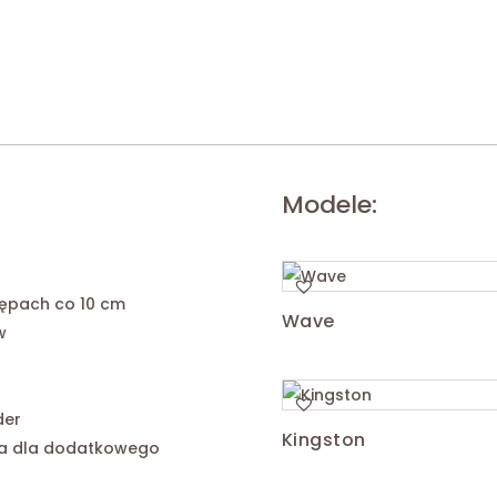
Modele:
ępach co 10 cm
Wave
w
der
Kingston
ka dla dodatkowego