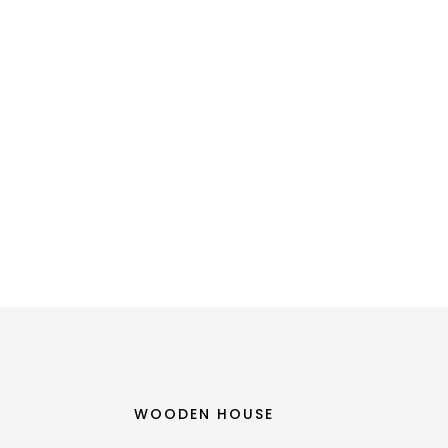
W dzisiejszym świecie, gdzie unikalność i 
WOODEN HOUSE