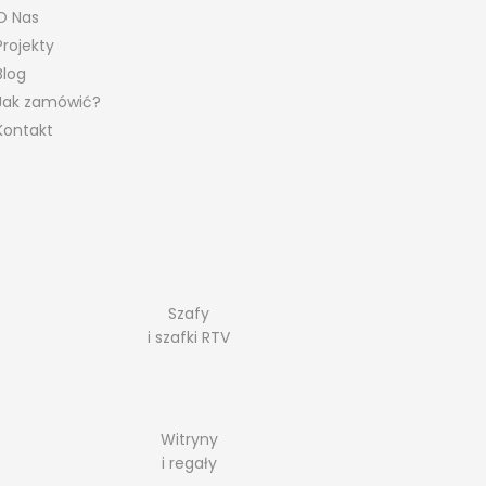
O Nas
Projekty
Blog
Jak zamówić?
Kontakt
Szafy
i szafki RTV
Witryny
i regały