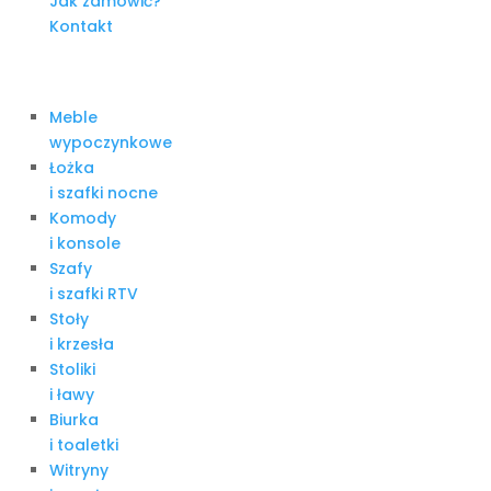
Jak zamówić?
Kontakt
Meble
wypoczynkowe
Łożka
i szafki nocne
Komody
i konsole
Szafy
i szafki RTV
Stoły
i krzesła
Stoliki
i ławy
Biurka
i toaletki
Witryny