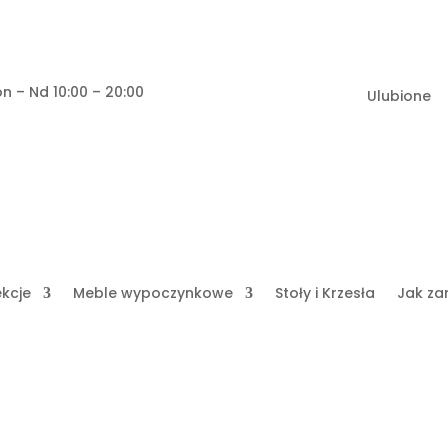
n – Nd 10:00 – 20:00
Ulubione
ekcje
Meble wypoczynkowe
Stoły i Krzesła
Jak za