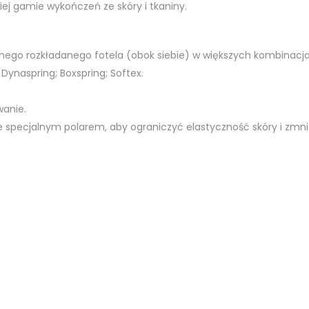
iej gamie wykończeń ze skóry i tkaniny.
nego rozkładanego fotela (obok siebie) w większych kombinacja
 Dynaspring; Boxspring; Softex.
wanie.
 specjalnym polarem, aby ograniczyć elastyczność skóry i zmnie