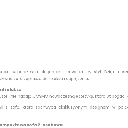
abia współczesną elegancję i nowoczesny styl. Dzięki obs
zywna sofa zaprasza do relaksu i odprężenia.
il relaksu
zyste linie nadają COSMO nowoczesną estetykę, która wzbogaci k
il z sofą, która zachwyca ekskluzywnym designem w połą
 kompaktowa sofa 2-osobowa