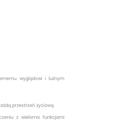
zernemu wyglądowi i luźnym
ażdą przestrzeń życiową.
czeniu z wieloma funkcjami