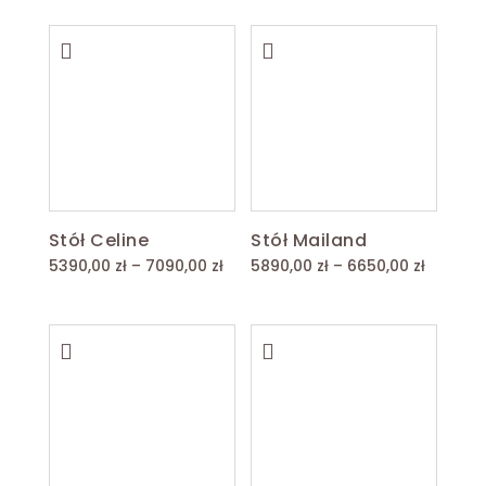
od
6790,00 zł
9790,00
do
do
8190,00 zł
11590,00
Stół Celine
Stół Mailand
Zakres
Zakres
5390,00
zł
–
7090,00
zł
5890,00
zł
–
6650,00
zł
cen:
cen:
od
od
5390,00 zł
5890,00
do
do
7090,00 zł
6650,00