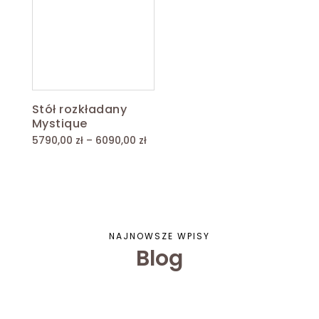
Stół rozkładany
Mystique
Zakres
5790,00
zł
–
6090,00
zł
cen:
od
5790,00 zł
do
6090,00 zł
NAJNOWSZE WPISY
Blog