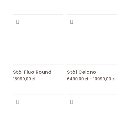
Stół Fluo Round
Stół Celano
Zakres
15990,00
zł
6490,00
zł
–
10990,00
zł
cen:
od
6490,0
do
10990,0