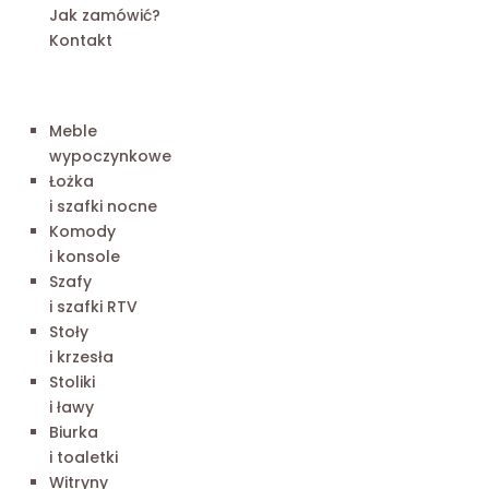
Jak zamówić?
Kontakt
Meble
wypoczynkowe
Łożka
i szafki nocne
Komody
i konsole
Szafy
i szafki RTV
Stoły
i krzesła
Stoliki
i ławy
Biurka
i toaletki
Witryny