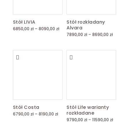
Stół LIVIA
Stół rozkładany
Alvara
Zakres
6850,00
zł
–
8090,00
zł
Zakres
7890,00
zł
–
8690,00
zł
cen:
cen:
od
od
6850,00 zł
7890,00
do
do
8090,00 zł
8690,00
Stół Costa
Stół Life warianty
rozkładane
Zakres
6790,00
zł
–
8190,00
zł
Zakres
9790,00
zł
–
11590,00
zł
cen:
cen:
od