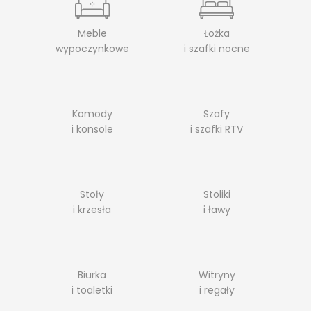
Meble
Łożka
wypoczynkowe
i szafki nocne
Komody
Szafy
i konsole
i szafki RTV
Stoły
Stoliki
i krzesła
i ławy
Biurka
Witryny
i toaletki
i regały