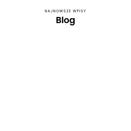
NAJNOWSZE WPISY
Blog
Meblarstwo jako część szeroko pojętej sztuki
użytkowej, ma długą i bogatą historię, która
sięga tysięcy lat wstecz. Od skromnych
początków...