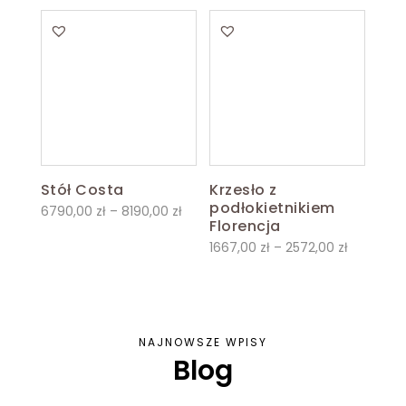
od
9790,00 zł
do
11590,00 zł
Stół Costa
Krzesło z
podłokietnikiem
Zakres
6790,00
zł
–
8190,00
zł
Florencja
cen:
Zakres
1667,00
zł
–
2572,00
zł
od
cen:
6790,00 zł
od
do
1667,00 z
8190,00 zł
do
NAJNOWSZE WPISY
Blog
2572,00 z