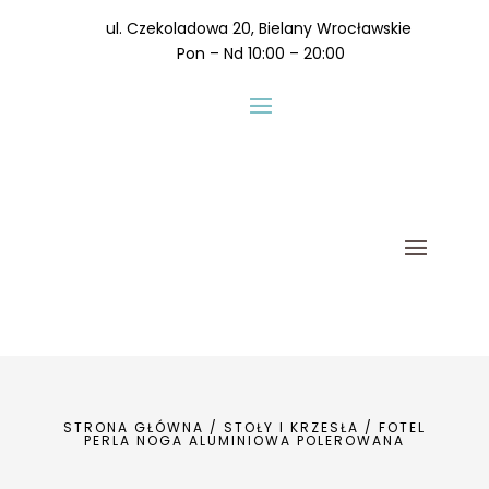
ul. Czekoladowa 20, Bielany Wrocławskie
Pon – Nd 10:00 – 20:00
STRONA GŁÓWNA
/
STOŁY I KRZESŁA
/ FOTEL
PERLA NOGA ALUMINIOWA POLEROWANA