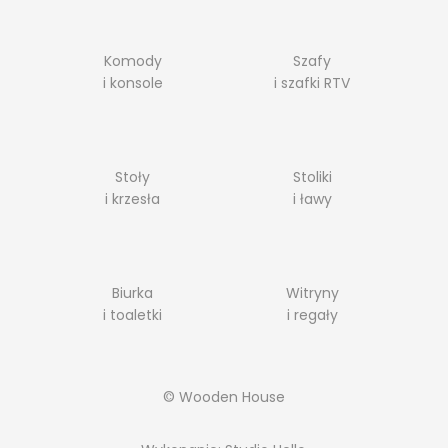
Komody
Szafy
i konsole
i szafki RTV
Stoły
Stoliki
i krzesła
i ławy
Biurka
Witryny
i toaletki
i regały
© Wooden House