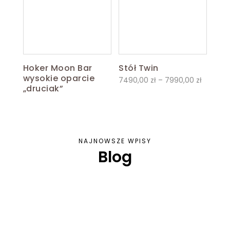
7690,00 zł
Hoker Moon Bar
Stół Twin
wysokie oparcie
Zakres
7490,00
zł
–
7990,00
zł
„druciak”
cen:
od
7490,00
do
NAJNOWSZE WPISY
7990,00
Blog