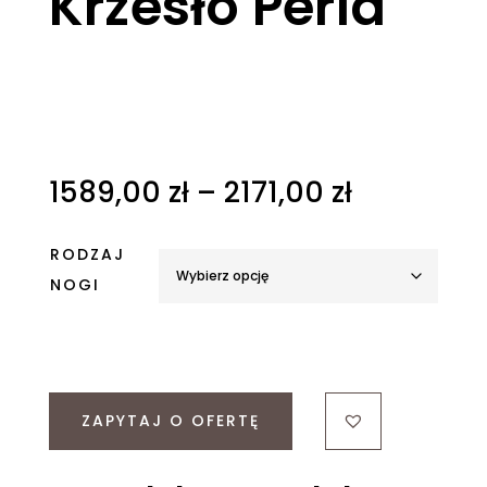
Krzesło Perla
Zakres
1589,00
zł
–
2171,00
zł
cen:
od
RODZAJ
1589,00 z
do
NOGI
2171,00 zł
ZAPYTAJ O OFERTĘ