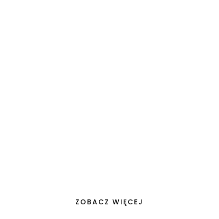
W dzisiejszym świecie, gdzie unikalność i
osobisty styl stają się wyznacznikami
wartości, nasze domy przekształcają się z
prostych...
ZOBACZ WIĘCEJ