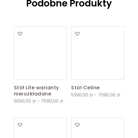
Podobne Produkty
Stół Life warianty
Stół Celine
nierozkładane
Zakres
5390,00
zł
–
7090,00
zł
Zakres
5690,00
zł
–
7690,00
zł
cen:
cen:
od
od
5390,00 
5690,00 zł
do
do
7090,00 