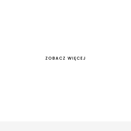
osobisty styl stają się wyznacznikami wartości, nasze domy przeksz
ZOBACZ WIĘCEJ