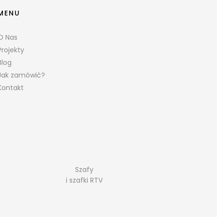
MENU
O Nas
Projekty
Blog
Jak zamówić?
Kontakt
Szafy
i szafki RTV