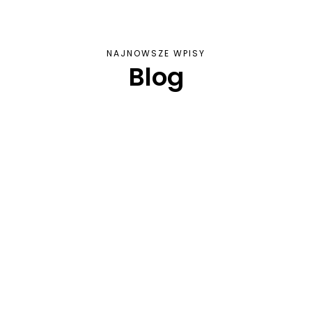
NAJNOWSZE WPISY
Blog
ki użytkowej, ma długą i bogatą historię, która sięga tysięcy la
iecie, kontakt z naturą staje się rzadkością, a tęsknota za nią