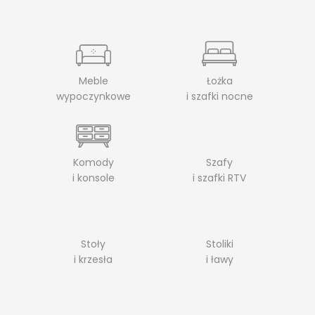
Meble
Łożka
wypoczynkowe
i szafki nocne
Komody
Szafy
i konsole
i szafki RTV
Stoły
Stoliki
i krzesła
i ławy