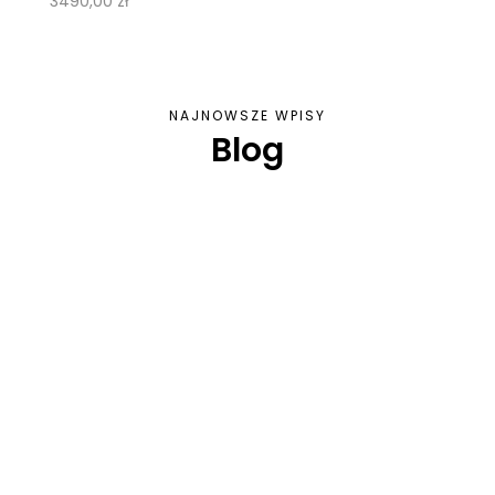
3490,00
zł
NAJNOWSZE WPISY
Blog
Meblarstwo jako część szeroko pojętej sztuki
użytkowej, ma długą i bogatą historię, która
sięga tysięcy lat wstecz. Od skromnych
początków...