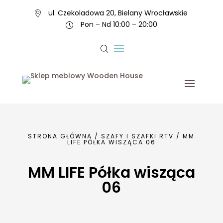
ul. Czekoladowa 20, Bielany Wrocławskie
Pon – Nd 10:00 – 20:00
STRONA GŁÓWNA
/
SZAFY I SZAFKI RTV
/ MM
LIFE PÓŁKA WISZĄCA 06
MM LIFE Półka wisząca
06