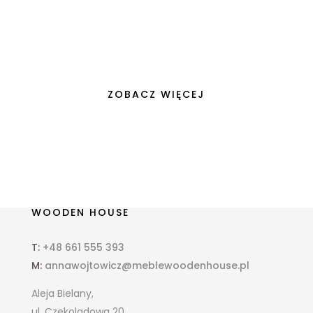
osobisty styl stają się wyznacznikami
wartości, nasze domy przekształcają się z
prostych...
ZOBACZ WIĘCEJ
WOODEN HOUSE
T:
+48 661 555 393
M:
annawojtowicz@meblewoodenhouse.pl
Aleja Bielany,
ul. Czekoladowa 20