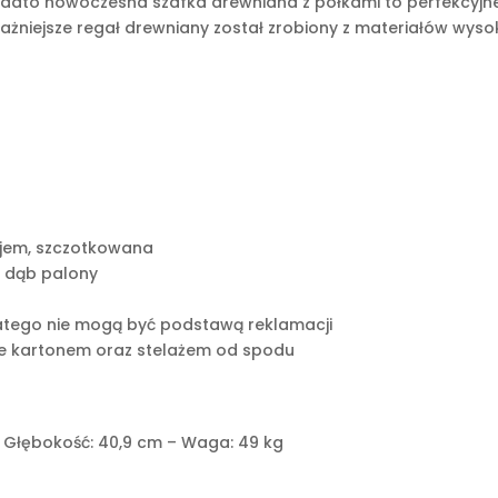
Ponadto nowoczesna szafka drewniana z półkami to perfekcyjn
niejsze regał drewniany został zrobiony z materiałów wysokie
ejem, szczotkowana
b dąb palony
dlatego nie mogą być podstawą reklamacji
ne kartonem oraz stelażem od spodu
– Głębokość: 40,9 cm – Waga: 49 kg