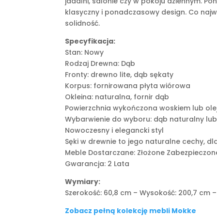
jadalni, salonie czy w pokoju dziennym. 
klasyczny i ponadczasowy design. Co najważ
solidność.
Specyfikacja:
Stan: Nowy
Rodzaj Drewna: Dąb
Fronty: drewno lite, dąb sękaty
Korpus: fornirowana płyta wiórowa
Okleina: naturalna, fornir dąb
Powierzchnia wykończona woskiem lub ol
Wybarwienie do wyboru: dąb naturalny lu
Nowoczesny i elegancki styl
Sęki w drewnie to jego naturalne cechy, 
Meble Dostarczane: Złożone Zabezpieczo
Gwarancja: 2 Lata
Wymiary:
Szerokość: 60,8 cm – Wysokość: 200,7 cm 
Zobacz pełną kolekcję mebli Mokke