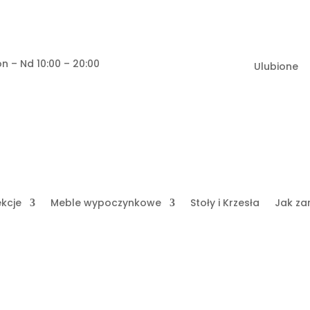
n – Nd 10:00 – 20:00
Ulubione
ekcje
Meble wypoczynkowe
Stoły i Krzesła
Jak za