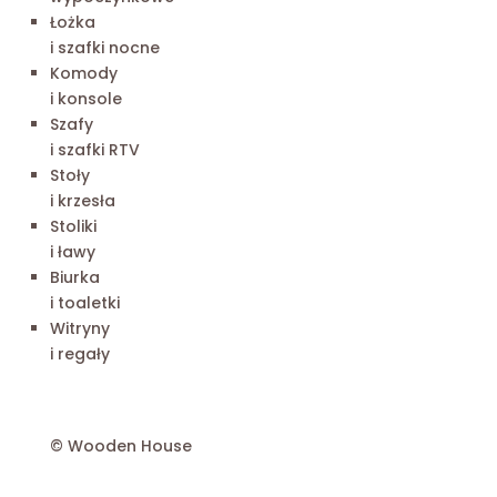
Łożka
i szafki nocne
Komody
i konsole
Szafy
i szafki RTV
Stoły
i krzesła
Stoliki
i ławy
Biurka
i toaletki
Witryny
i regały
© Wooden House