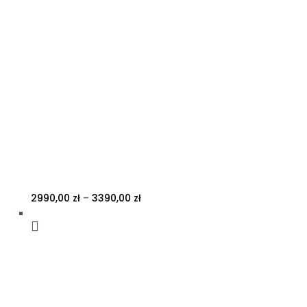
Zakres
2990,00
zł
–
3390,00
zł
cen:
od
2990,00 zł
do
3390,00 zł