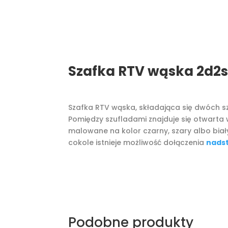
Szafka RTV wąska 2d2s
Szafka RTV wąska, składająca się dwóch sz
Pomiędzy szufladami znajduje się otwart
malowane na kolor czarny, szary albo bia
cokole istnieje możliwość dołączenia
nads
Podobne produkty