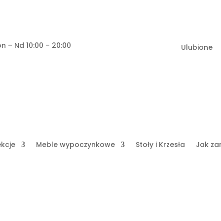
n – Nd 10:00 – 20:00
Ulubione
ekcje
Meble wypoczynkowe
Stoły i Krzesła
Jak za