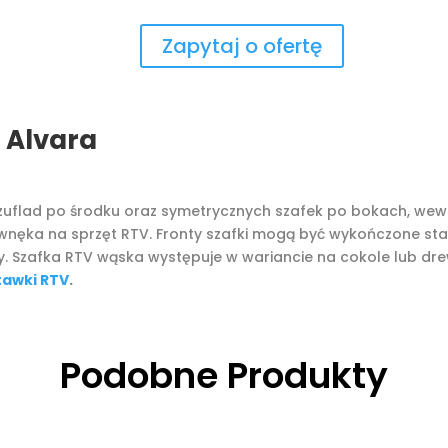
Zapytaj o ofertę
 Alvara
uflad po środku oraz symetrycznych szafek po bokach, wewnąt
a wnęka na sprzęt RTV. Fronty szafki mogą być wykończone 
ły. Szafka RTV wąska występuje w wariancie na cokole lub dr
tawki RTV
.
Podobne Produkty