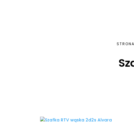
STRON
Sz