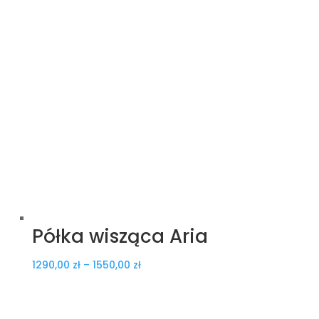
Półka wisząca Aria
Zakres
1290,00
zł
–
1550,00
zł
cen:
od
1290,00 zł