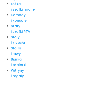
Łożka
i szafki nocne
Komody
i konsole
Szafy
i szafki RTV
Stoły
i krzesła
Stoliki
i ławy
Biurka
i toaletki
Witryny
i regały