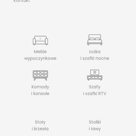
Kontakt
Meble
Łożka
wypoczynkowe
i szafki nocne
Komody
Szafy
i konsole
i szafki RTV
Stoły
Stoliki
i krzesła
i ławy