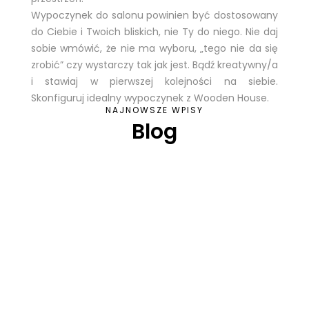
Wypoczynek do salonu powinien być dostosowany
do Ciebie i Twoich bliskich, nie Ty do niego. Nie daj
sobie wmówić, że nie ma wyboru, „tego nie da się
zrobić” czy wystarczy tak jak jest. Bądź kreatywny/a
i stawiaj w pierwszej kolejności na siebie.
Skonfiguruj idealny wypoczynek z Wooden House.
NAJNOWSZE WPISY
Blog
Meblarstwo jako część szeroko pojętej sztuki
użytkowej, ma długą i bogatą historię, która
sięga tysięcy lat wstecz. Od skromnych