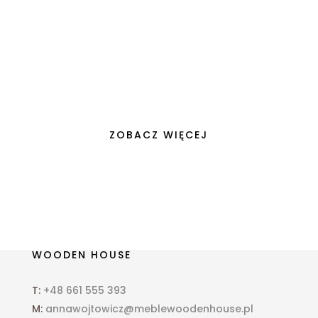
W dzisiejszym świecie, gdzie unikalność i
osobisty styl stają się wyznacznikami
wartości, nasze domy przekształcają się z
prostych...
ZOBACZ WIĘCEJ
WOODEN HOUSE
T:
+48 661 555 393
M:
annawojtowicz@meblewoodenhouse.pl