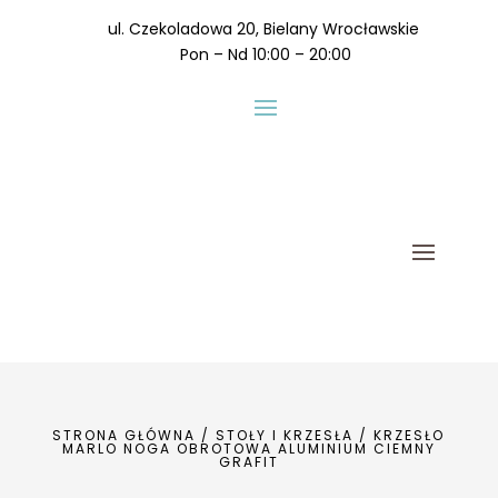
ul. Czekoladowa 20, Bielany Wrocławskie
Pon – Nd 10:00 – 20:00
STRONA GŁÓWNA
/
STOŁY I KRZESŁA
/ KRZESŁO
MARLO NOGA OBROTOWA ALUMINIUM CIEMNY
GRAFIT