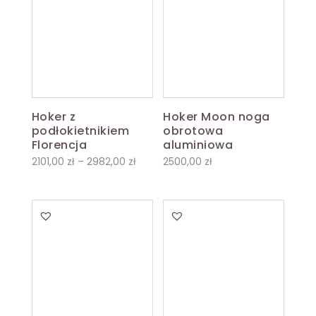
Hoker z
Hoker Moon noga
podłokietnikiem
obrotowa
Florencja
aluminiowa
Zakres
2101,00
zł
–
2982,00
zł
2500,00
zł
cen:
od
2101,00 zł
do
2982,00 zł