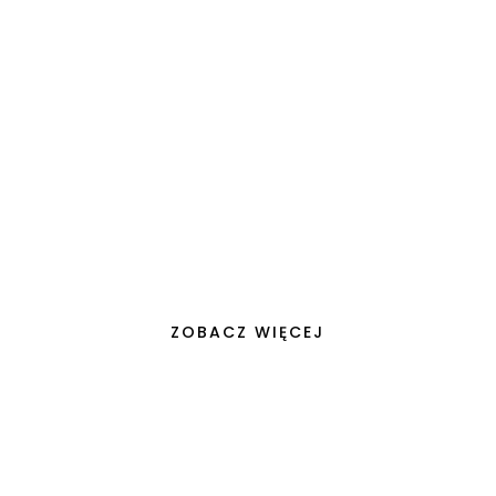
W dzisiejszym świecie, gdzie unikalność i
osobisty styl stają się wyznacznikami
wartości, nasze domy przekształcają się z
prostych...
ZOBACZ WIĘCEJ