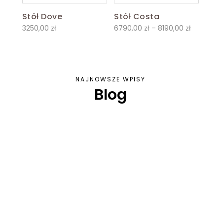
Stół Dove
Stół Costa
Zakres
3250,00
zł
6790,00
zł
–
8190,00
zł
cen:
od
6790,00 
do
NAJNOWSZE WPISY
Blog
8190,00 z