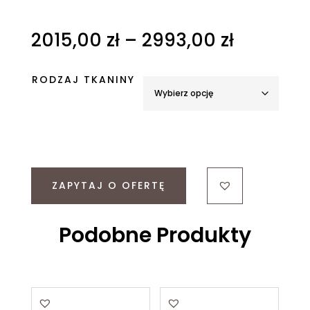
Zakres
2015,00
zł
–
2993,00
zł
cen:
od
RODZAJ TKANINY
2015,00 
do
2993,00 
ZAPYTAJ O OFERTĘ
Podobne Produkty