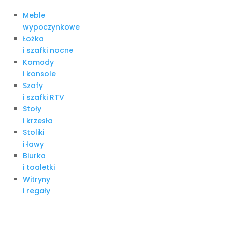
Meble
wypoczynkowe
Łożka
i szafki nocne
Komody
i konsole
Szafy
i szafki RTV
Stoły
i krzesła
Stoliki
i ławy
Biurka
i toaletki
Witryny
i regały