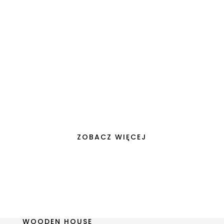
W dzisiejszym świecie, gdzie unikalność i
osobisty styl stają się wyznacznikami
wartości, nasze domy przekształcają się z
prostych...
ZOBACZ WIĘCEJ
WOODEN HOUSE